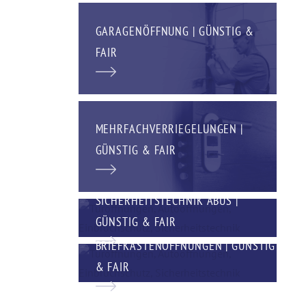
GARAGENÖFFNUNG | GÜNSTIG &
FAIR
MEHRFACHVERRIEGELUNGEN |
GÜNSTIG & FAIR
SICHERHEITSTECHNIK ABUS |
GÜNSTIG & FAIR
BRIEFKASTENÖFFNUNGEN | GÜNSTIG
& FAIR