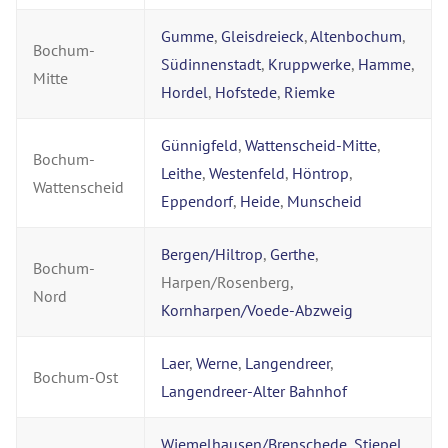
Gumme
,
Gleisdreieck
,
Altenbochum
,
Bochum-
Südinnenstadt
,
Kruppwerke
,
Hamme
,
Mitte
Hordel
,
Hofstede
,
Riemke
Günnigfeld
,
Wattenscheid-Mitte
,
Bochum-
Leithe
,
Westenfeld
,
Höntrop
,
Wattenscheid
Eppendorf
,
Heide
,
Munscheid
Bergen/Hiltrop
,
Gerthe
,
Bochum-
Harpen/Rosenberg,
Nord
Kornharpen/Voede-Abzweig
Laer
,
Werne
,
Langendreer
,
Bochum-Ost
Langendreer-Alter Bahnhof
Wiemelhausen/Brenschede
,
Stiepel
,