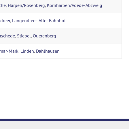
the
,
Harpen/Rosenberg
,
Kornharpen/Voede-Abzweig
dreer
,
Langendreer-Alter Bahnhof
nschede
,
Stiepel
,
Querenberg
tmar-Mark
,
Linden
,
Dahlhausen