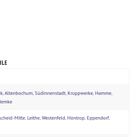
ILE
ck
,
Altenbochum
,
Südinnenstadt
,
Kruppwerke
,
Hamme
,
iemke
scheid-Mitte
,
Leithe
,
Westenfeld
,
Höntrop
,
Eppendorf
,