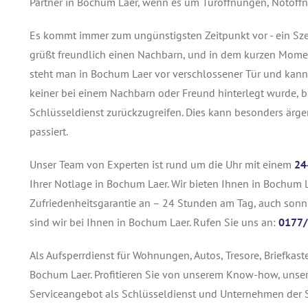
Partner in Bochum Laer, wenn es um Türöffnungen, Notöffn
Es kommt immer zum ungünstigsten Zeitpunkt vor - ein Szen
grüßt freundlich einen Nachbarn, und in dem kurzen Moment
steht man in Bochum Laer vor verschlossener Tür und kann 
keiner bei einem Nachbarn oder Freund hinterlegt wurde, bl
Schlüsseldienst zurückzugreifen. Dies kann besonders ärge
passiert.
Unser Team von Experten ist rund um die Uhr mit einem
24
Ihrer Notlage in Bochum Laer. Wir bieten Ihnen in Bochum La
Zufriedenheitsgarantie an – 24 Stunden am Tag, auch sonn-
sind wir bei Ihnen in Bochum Laer. Rufen Sie uns an:
0177/
Als Aufsperrdienst für Wohnungen, Autos, Tresore, Briefkas
Bochum Laer. Profitieren Sie von unserem Know-how, unser
Serviceangebot als Schlüsseldienst und Unternehmen der S