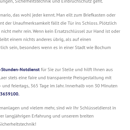
ungen, Sicherheitstechnik und Einbruchschutz geht.
ario, das wohl jeder kennt. Man eilt zum Briefkasten oder
 der Unaufmerksamkeit fällt die Tür ins Schloss. Plötzlich
nicht mehr rein. Wenn kein Ersatzschlüssel zur Hand ist oder
eibt einem nichts anderes übrig, als auf einen
rlich sein, besonders wenn es in einer Stadt wie Bochum
-Stunden-Notdienst
für Sie zur Stelle und hilft Ihnen aus
er stets eine faire und transparente Preisgestaltung mit
 und feiertags, 365 Tage im Jahr. Innerhalb von 30 Minuten
3659100.
tenanlagen und vielem mehr, sind wir Ihr Schlüsseldienst in
er langjährigen Erfahrung und unserem breiten
icherheitstechnik!