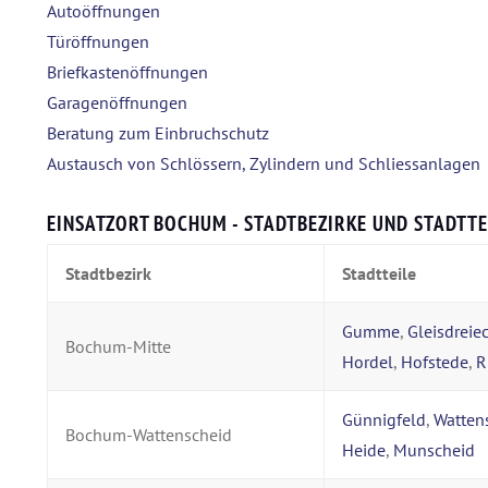
Autoöffnungen
Türöffnungen
Briefkastenöffnungen
Garagenöffnungen
Beratung zum Einbruchschutz
Austausch von Schlössern, Zylindern und Schliessanlagen
EINSATZORT BOCHUM - STADTBEZIRKE UND STADTTE
Stadtbezirk
Stadtteile
Gumme
,
Gleisdreie
Bochum-Mitte
Hordel
,
Hofstede
,
R
Günnigfeld
,
Watten
Bochum-Wattenscheid
Heide
,
Munscheid