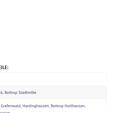
ILE:
ck
,
Bottrop Stadtmitte
,
Grafenwald
,
Hardinghausen
,
Bottrop Holthausen
,
hagen