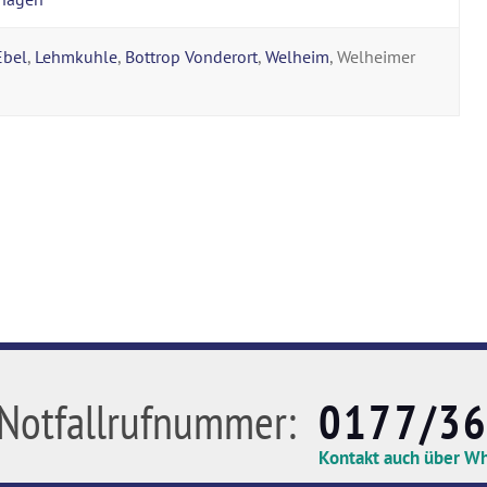
Ebel
,
Lehmkuhle
,
Bottrop Vonderort
,
Welheim
, Welheimer
Notfallrufnummer:
0177/3
Kontakt auch über W