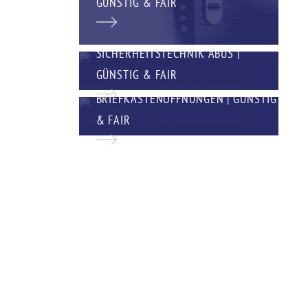
GÜNSTIG & FAIR
SICHERHEITSTECHNIK ABUS |
GÜNSTIG & FAIR
BRIEFKASTENÖFFNUNGEN | GÜNSTIG
& FAIR