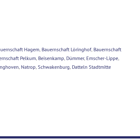
uernschaft Hagem
,
Bauernschaft Löringhof
,
Bauernschaft
ernschaft Pelkum
,
Beisenkamp
,
Dümmer
,
Emscher-Lippe
,
inghoven
,
Natrop
,
Schwakenburg
,
Datteln Stadtmitte