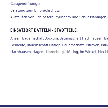
Garagenöffnungen
Beratung zum Einbruchschutz
Austausch von Schlössern, Zylindern und Schliessanlagen
EINSATZORT DATTELN - STADTTEILE:
Ahsen
,
Bauernschaft Bockum
,
Bauernschaft Hachhausen
,
Ba
Losheide
,
Bauernschaft Natrop
,
Bauernschaft Ostleven
,
Bau
Hachhausen
,
Hagem
, Horneburg,
Hötting
,
Im Winkel,
Meck