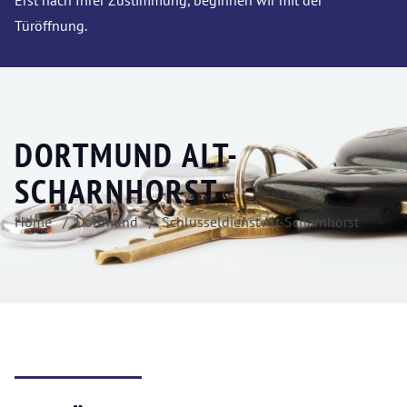
Erst nach Ihrer Zustimmung, beginnen wir mit der
Türöffnung.
DORTMUND ALT-
SCHARNHORST
Home
Dortmund
Schlüsseldienst Alt-Scharnhorst