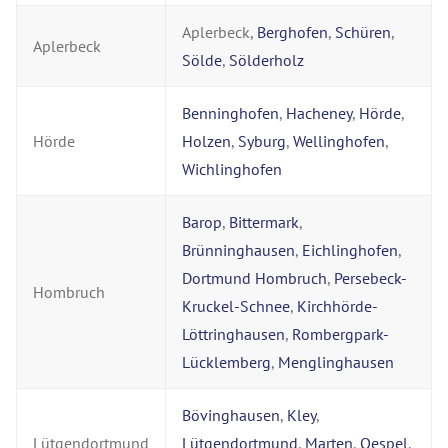
Aplerbeck,
Berghofen
,
Schüren
,
Aplerbeck
Sölde
,
Sölderholz
Benninghofen
,
Hacheney
,
Hörde
,
Hörde
Holzen
,
Syburg
,
Wellinghofen
,
Wichlinghofen
Barop
,
Bittermark
,
Brünninghausen
,
Eichlinghofen
,
Dortmund Hombruch
,
Persebeck-
Hombruch
Kruckel-Schnee
,
Kirchhörde-
Löttringhausen
,
Rombergpark-
Lücklemberg
,
Menglinghausen
Bövinghausen
,
Kley
,
Lütgendortmund
Lütgendortmund
,
Marten
,
Oespel
,