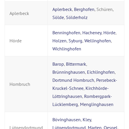
Aplerbeck
,
Berghofen
, Schüren,
Aplerbeck
Sölde
,
Sölderholz
Benninghofen
,
Hacheney
,
Hörde
,
Hörde
Holzen
,
Syburg
,
Wellinghofen
,
Wichlinghofen
Barop
,
Bittermark
,
Brünninghausen
,
Eichlinghofen
,
Dortmund Hombruch
,
Persebeck-
Hombruch
Kruckel-Schnee
,
Kirchhörde-
Löttringhausen
,
Rombergpark-
Lücklemberg
,
Menglinghausen
Bövinghausen
,
Kley
,
Lütgendortmund
Lütgendortmund
,
Marten
,
Oespel
,