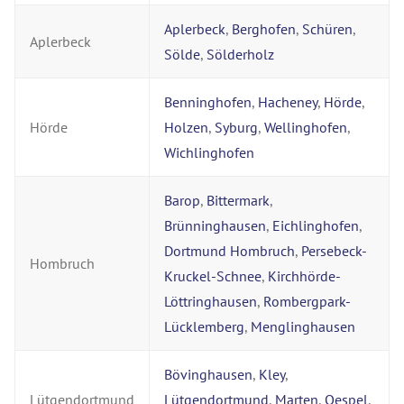
Aplerbeck
,
Berghofen
,
Schüren
,
Aplerbeck
Sölde
,
Sölderholz
Benninghofen
,
Hacheney
,
Hörde
,
Hörde
Holzen
,
Syburg
,
Wellinghofen
,
Wichlinghofen
Barop
,
Bittermark
,
Brünninghausen
,
Eichlinghofen
,
Dortmund Hombruch
,
Persebeck-
Hombruch
Kruckel-Schnee
,
Kirchhörde-
Löttringhausen
,
Rombergpark-
Lücklemberg
,
Menglinghausen
Bövinghausen
,
Kley
,
Lütgendortmund
Lütgendortmund
,
Marten
,
Oespel
,