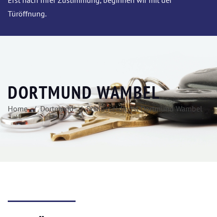
Erst nach Ihrer Zustimmung, beginnen wir mit der
Türöffnung.
DORTMUND WAMBEL
Home
Dortmund
Schlüsseldienst Dortmund Wambel