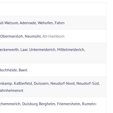
Alt-Walsum
,
Adenrade
,
Wehofen
,
Fahrn
,
Obermarxloh
,
Neumühl
, Alt-Hamborn
eckerwerth
,
Laar
,
Untermeiderich
,
Mittelmeiderich
,
Hochheide
,
Baerl
enkamp
,
Kaßlerfeld
,
Duissern
,
Neudorf-Nord
,
Neudorf-Süd
,
ahnheimerort
chemmerich
,
Duisburg Bergheim
,
Friemersheim
,
Rumeln-