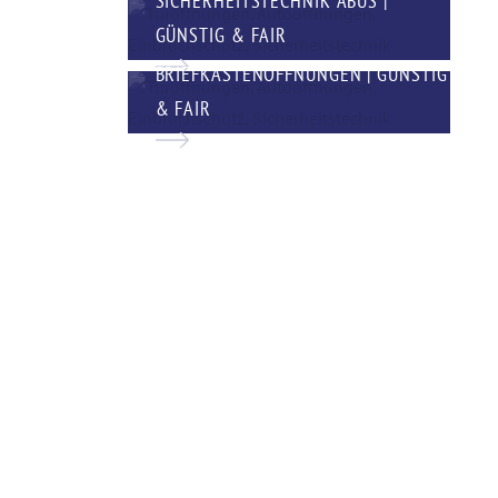
GÜNSTIG & FAIR
BRIEFKASTENÖFFNUNGEN | GÜNSTIG
& FAIR