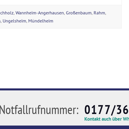
chholz
,
Wannheim-Angerhausen
,
Großenbaum
,
Rahm
,
m
,
Ungelsheim
,
Mündelheim
Notfallrufnummer:
0177/3
Kontakt auch über W