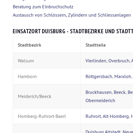
Beratung zum Einbruchschutz
Austausch von Schlössern, Zylindern und Schliessanlagen
EINSATZORT DUISBURG - STADTBEZIRKE UND STADTT
Stadtbezirk
Stadtteile
Walsum
Vierlinden
,
Overbruch
,
Hamborn
Röttgersbach
,
Marxloh
Bruckhausen
,
Beeck
,
Be
Meiderich/Beeck
Obermeiderich
Homberg-Ruhrort-Baerl
Ruhrort
,
Alt-Homberg
,
Duisburg Altstadt
,
Neu