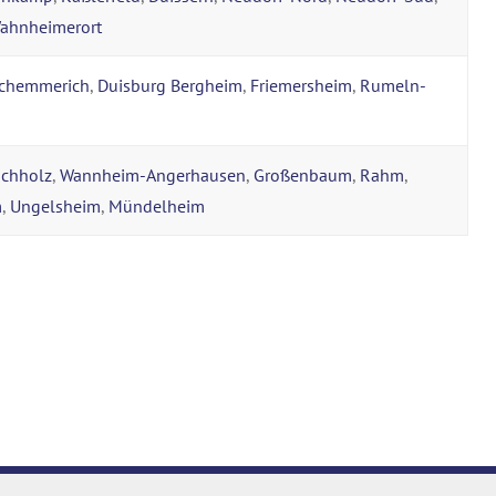
ahnheimerort
chemmerich
,
Duisburg Bergheim
,
Friemersheim
,
Rumeln-
chholz
,
Wannheim-Angerhausen
,
Großenbaum
,
Rahm
,
m
,
Ungelsheim
,
Mündelheim