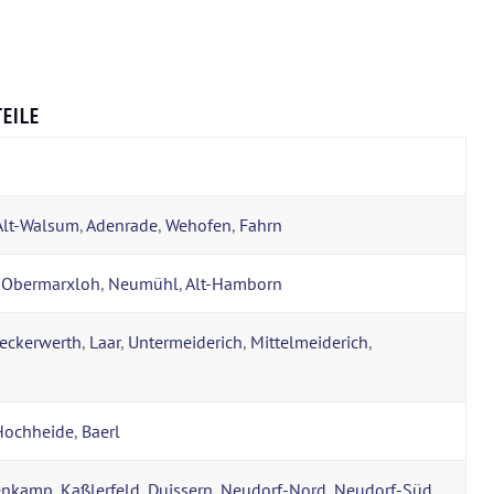
EILE
Alt-Walsum
,
Adenrade
,
Wehofen
,
Fahrn
,
Obermarxloh
,
Neumühl
,
Alt-Hamborn
eckerwerth
,
Laar
,
Untermeiderich
,
Mittelmeiderich
,
Hochheide
,
Baerl
enkamp
,
Kaßlerfeld
,
Duissern
,
Neudorf-Nord
,
Neudorf-Süd
,