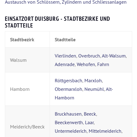
Austausch von Schlössern, Zylindern und Schliessanlagen
EINSATZORT DUISBURG - STADTBEZIRKE UND
STADTTEILE
Stadtbezirk
Stadtteile
Vierlinden
,
Overbruch
,
Alt-Walsum
,
Walsum
Adenrade
,
Wehofen
,
Fahrn
Röttgersbach
,
Marxloh
,
Hamborn
Obermarxloh
,
Neumühl
,
Alt-
Hamborn
Bruckhausen
,
Beeck
,
Beeckerwerth
,
Laar
,
Meiderich/Beeck
Untermeiderich
,
Mittelmeiderich
,