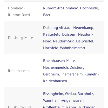
Homberg-
Ruhrort
,
Alt-Homberg
,
Hochheide
,
Ruhrort-Baerl
Baerl
Duisburg Altstadt
,
Neuenkamp
,
Kaßlerfeld
,
Duissern
,
Neudorf-
Duisburg-Mitte
Nord
,
Neudorf-Süd
,
Dellviertel
,
Hochfeld
,
Wahnheimerort
Rheinhausen-Mitte
,
Hochemmerich
,
Duisburg
Rheinhausen
Bergheim
,
Friemersheim
,
Rumeln-
Kaldenhausen
Bissingheim
,
Wedau
,
Buchholz
,
Wannheim-Angerhausen
,
Duisburg-Süd
Großenbaum
,
Rahm
,
Huckingen
,