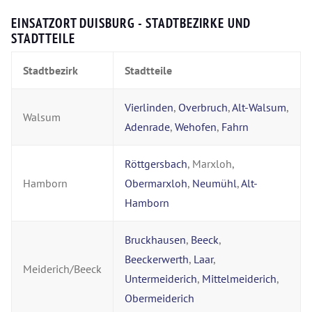
EINSATZORT DUISBURG - STADTBEZIRKE UND
STADTTEILE
Stadtbezirk
Stadtteile
Vierlinden
,
Overbruch
,
Alt-Walsum
,
Walsum
Adenrade
,
Wehofen
,
Fahrn
Röttgersbach
, Marxloh,
Hamborn
Obermarxloh
,
Neumühl
,
Alt-
Hamborn
Bruckhausen
,
Beeck
,
Beeckerwerth
,
Laar
,
Meiderich/Beeck
Untermeiderich
,
Mittelmeiderich
,
Obermeiderich