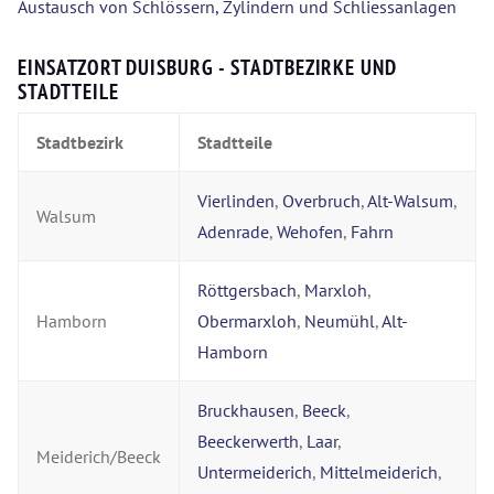
Austausch von Schlössern, Zylindern und Schliessanlagen
EINSATZORT DUISBURG - STADTBEZIRKE UND
STADTTEILE
Stadtbezirk
Stadtteile
Vierlinden
,
Overbruch
,
Alt-Walsum
,
Walsum
Adenrade
,
Wehofen
,
Fahrn
Röttgersbach
,
Marxloh
,
Hamborn
Obermarxloh
,
Neumühl
,
Alt-
Hamborn
Bruckhausen
,
Beeck
,
Beeckerwerth
,
Laar
,
Meiderich/Beeck
Untermeiderich
,
Mittelmeiderich
,