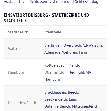
Austausch von Schlössern, Zylindern und Schliessanlagen
EINSATZORT DUISBURG - STADTBEZIRKE UND
STADTTEILE
Stadtbezirk
Stadtteile
Vierlinden
,
Overbruch
,
Alt-Walsum
,
Walsum
Adenrade
,
Wehofen
,
Fahrn
Röttgersbach
,
Marxloh
,
Hamborn
Obermarxloh,
Neumühl
,
Alt-
Hamborn
Bruckhausen
,
Beeck
,
Beeckerwerth
,
Laar
,
Meiderich/Beeck
Untermeiderich
,
Mittelmeiderich
,