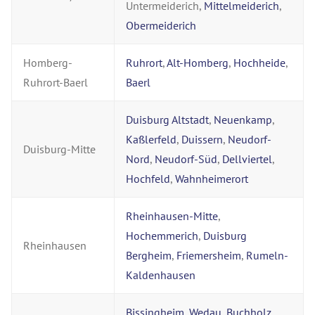
Untermeiderich,
Mittelmeiderich
,
Obermeiderich
Homberg-
Ruhrort
,
Alt-Homberg
,
Hochheide
,
Ruhrort-Baerl
Baerl
Duisburg Altstadt
,
Neuenkamp
,
Kaßlerfeld
,
Duissern
,
Neudorf-
Duisburg-Mitte
Nord
,
Neudorf-Süd
,
Dellviertel
,
Hochfeld
,
Wahnheimerort
Rheinhausen-Mitte
,
Hochemmerich
,
Duisburg
Rheinhausen
Bergheim
,
Friemersheim
,
Rumeln-
Kaldenhausen
Bissingheim
,
Wedau
,
Buchholz
,