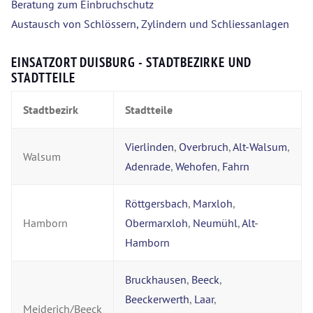
Beratung zum Einbruchschutz
Austausch von Schlössern, Zylindern und Schliessanlagen
EINSATZORT DUISBURG - STADTBEZIRKE UND
STADTTEILE
Stadtbezirk
Stadtteile
Vierlinden
,
Overbruch
,
Alt-Walsum
,
Walsum
Adenrade
,
Wehofen
,
Fahrn
Röttgersbach
,
Marxloh
,
Hamborn
Obermarxloh
,
Neumühl
,
Alt-
Hamborn
Bruckhausen
,
Beeck
,
Beeckerwerth
,
Laar
,
Meiderich/Beeck