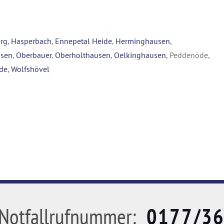
rg
,
Hasperbach
,
Ennepetal Heide
,
Herminghausen
,
usen
,
Oberbauer
,
Oberholthausen
,
Oelkinghausen
, Peddenöde,
de
,
Wolfshövel
Notfallrufnummer:
0177/3