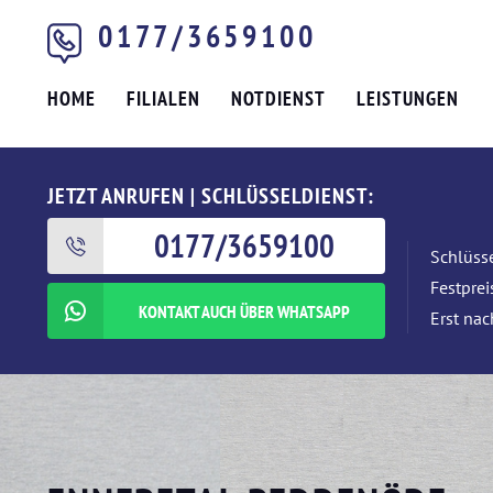
0177/3659100
HOME
FILIALEN
NOTDIENST
LEISTUNGEN
JETZT ANRUFEN | SCHLÜSSELDIENST:
0177/3659100
Schlüsse
Festpre
KONTAKT AUCH ÜBER WHATSAPP
Erst nac