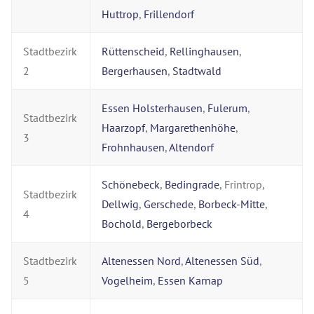
Huttrop
,
Frillendorf
Stadtbezirk
Rüttenscheid
,
Rellinghausen
,
2
Bergerhausen
,
Stadtwald
Essen Holsterhausen
,
Fulerum
,
Stadtbezirk
Haarzopf
,
Margarethenhöhe
,
3
Frohnhausen
,
Altendorf
Schönebeck
,
Bedingrade
, Frintrop,
Stadtbezirk
Dellwig
,
Gerschede
,
Borbeck-Mitte
,
4
Bochold
,
Bergeborbeck
Stadtbezirk
Altenessen Nord
,
Altenessen Süd
,
5
Vogelheim
,
Essen Karnap