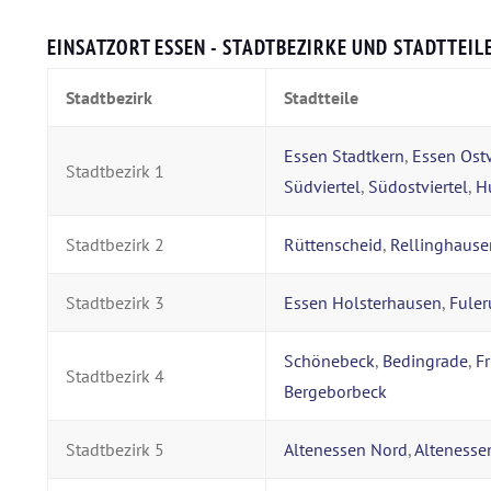
EINSATZORT ESSEN - STADTBEZIRKE UND STADTTEILE
Stadtbezirk
Stadtteile
Essen Stadtkern
,
Essen Ostv
Stadtbezirk 1
Südviertel
,
Südostviertel
,
H
Stadtbezirk 2
Rüttenscheid
,
Rellinghause
Stadtbezirk 3
Essen Holsterhausen
,
Fule
Schönebeck
,
Bedingrade
,
Fr
Stadtbezirk 4
Bergeborbeck
Stadtbezirk 5
Altenessen Nord
,
Altenesse