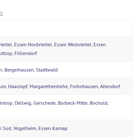
:
iertel
,
Essen Nordviertel
,
Essen Westviertel
,
Essen
uttrop
,
Frillendorf
n
,
Bergerhausen
,
Stadtwald
rum
,
Haarzopf
,
Margarethenhöhe
,
Frohnhausen
,
Altendorf
introp
,
Dellwig
,
Gerschede
,
Borbeck-Mitte
,
Bochold
,
n Süd
,
Vogelheim
,
Essen Karnap