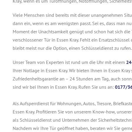
Kray, wenn es um Türöffnungen, Notöffnungen, Sicherheits
Viele Menschen sind bereits mit dieser unangenehmen Situa
dann ein, wenn es am wenigsten passt. Sei es, dass man nu
Moment der Unachtsamkeit genügt und schon hat sich die T
verschlossener Tür in Essen Kray. Fehlt ein Ersatzschlüsse
bleibt meist nur die Option, einen Schlüsseldienst zu rufen.
Unser Team von Experten ist rund um die Uhr mit einem
24
Ihrer Notlage in Essen Kray. Wir bieten Ihnen in Essen Kray 
Zufriedenheitsgarantie an – 24 Stunden am Tag, auch sonn-
sind wir bei Ihnen in Essen Kray. Rufen Sie uns an:
0177/3
Als Aufsperrdienst für Wohnungen, Autos, Tresore, Briefkas
Essen Kray. Profitieren Sie von unserem Know-how, unsere
als Schlüsseldienst und Unternehmen der Sicherheitstechn
Nachdem wir Ihre Tür geöffnet haben, beraten wir Sie gerne