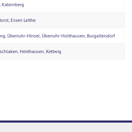
,
Katernberg
orst
,
Essen Leithe
ang
,
Überruhr-Hinsel
,
Überruhr-Holthausen
,
Burgaltendorf
ischlaken
,
Heidhausen
,
Kettwig