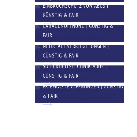
EINBRUCHSCHUTZ VON ABUS |
GÜNSTIG & FAIR
GARAGENÖFFNUNG | GÜNSTIG &
FAIR
MEHRFACHVERRIEGELUNGEN |
GÜNSTIG & FAIR
SICHERHEITSTECHNIK ABUS |
GÜNSTIG & FAIR
BRIEFKASTENÖFFNUNGEN | GÜNSTIG
& FAIR