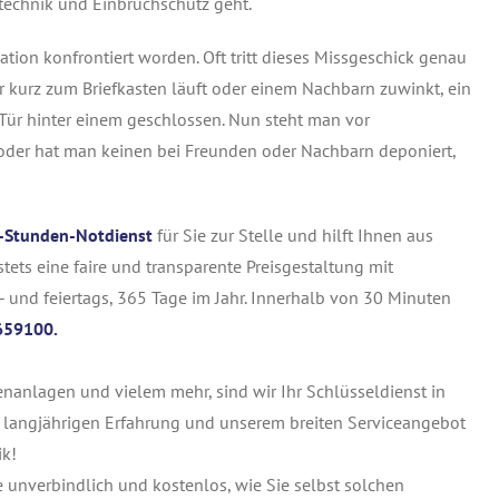
technik und Einbruchschutz geht.
tion konfrontiert worden. Oft tritt dieses Missgeschick genau
r kurz zum Briefkasten läuft oder einem Nachbarn zuwinkt, ein
ür hinter einem geschlossen. Nun steht man vor
l oder hat man keinen bei Freunden oder Nachbarn deponiert,
-Stunden-Notdienst
für Sie zur Stelle und hilft Ihnen aus
stets eine faire und transparente Preisgestaltung mit
 und feiertags, 365 Tage im Jahr. Innerhalb von 30 Minuten
659100.
tenanlagen und vielem mehr, sind wir Ihr Schlüsseldienst in
r langjährigen Erfahrung und unserem breiten Serviceangebot
ik!
 unverbindlich und kostenlos, wie Sie selbst solchen