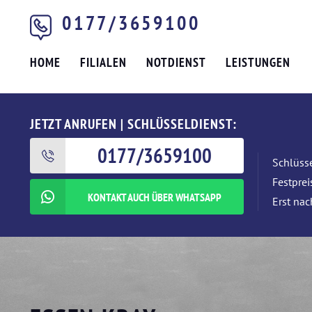
0177/3659100
HOME
FILIALEN
NOTDIENST
LEISTUNGEN
JETZT ANRUFEN | SCHLÜSSELDIENST:
0177/3659100
Schlüsse
Festpre
KONTAKT AUCH ÜBER WHATSAPP
Erst nac