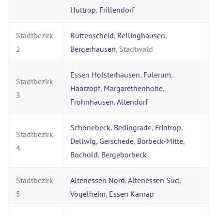
Huttrop
,
Frillendorf
Stadtbezirk
Rüttenscheid
,
Rellinghausen
,
2
Bergerhausen
, Stadtwald
Essen Holsterhausen
,
Fulerum
,
Stadtbezirk
Haarzopf
,
Margarethenhöhe
,
3
Frohnhausen
,
Altendorf
Schönebeck
,
Bedingrade
,
Frintrop
,
Stadtbezirk
Dellwig
,
Gerschede
,
Borbeck-Mitte
,
4
Bochold
,
Bergeborbeck
Stadtbezirk
Altenessen Nord
,
Altenessen Süd
,
5
Vogelheim
,
Essen Karnap