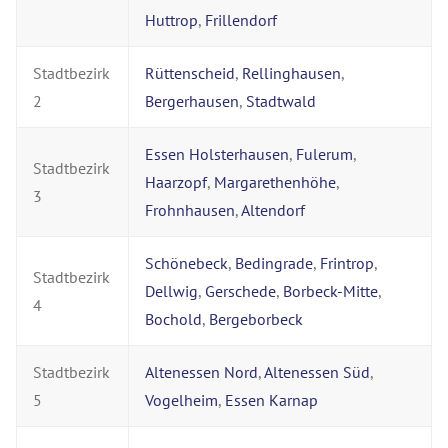
Huttrop
,
Frillendorf
Stadtbezirk
Rüttenscheid
,
Rellinghausen
,
2
Bergerhausen
,
Stadtwald
Essen Holsterhausen
,
Fulerum
,
Stadtbezirk
Haarzopf
,
Margarethenhöhe
,
3
Frohnhausen
,
Altendorf
Schönebeck
,
Bedingrade
,
Frintrop
,
Stadtbezirk
Dellwig
,
Gerschede
,
Borbeck-Mitte
,
4
Bochold
,
Bergeborbeck
Stadtbezirk
Altenessen Nord
,
Altenessen Süd
,
5
Vogelheim
,
Essen Karnap