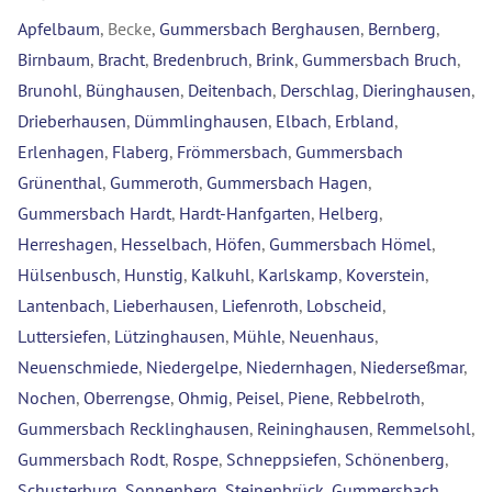
Apfelbaum
, Becke,
Gummersbach Berghausen
,
Bernberg
,
Birnbaum
,
Bracht
,
Bredenbruch
,
Brink
,
Gummersbach Bruch
,
Brunohl
,
Bünghausen
,
Deitenbach
,
Derschlag
,
Dieringhausen
,
Drieberhausen
,
Dümmlinghausen
,
Elbach
,
Erbland
,
Erlenhagen
,
Flaberg
,
Frömmersbach
,
Gummersbach
Grünenthal
,
Gummeroth
,
Gummersbach Hagen
,
Gummersbach Hardt
,
Hardt-Hanfgarten
,
Helberg
,
Herreshagen
,
Hesselbach
,
Höfen
,
Gummersbach Hömel
,
Hülsenbusch
,
Hunstig
,
Kalkuhl
,
Karlskamp
,
Koverstein
,
Lantenbach
,
Lieberhausen
,
Liefenroth
,
Lobscheid
,
Luttersiefen
,
Lützinghausen
,
Mühle
,
Neuenhaus
,
Neuenschmiede
,
Niedergelpe
,
Niedernhagen
,
Niederseßmar
,
Nochen
,
Oberrengse
,
Ohmig
,
Peisel
,
Piene
,
Rebbelroth
,
Gummersbach Recklinghausen
,
Reininghausen
,
Remmelsohl
,
Gummersbach Rodt
,
Rospe
,
Schneppsiefen
,
Schönenberg
,
Schusterburg
,
Sonnenberg
,
Steinenbrück
,
Gummersbach