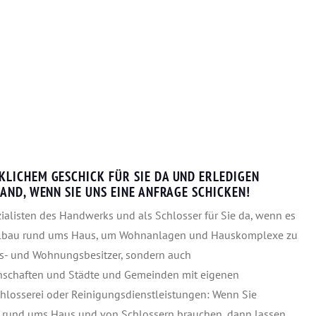
LICHEM GESCHICK FÜR SIE DA UND ERLEDIGEN
AND, WENN SIE UNS EINE ANFRAGE SCHICKEN!
zialisten des Handwerks und als Schlosser für Sie da, wenn es
tallbau rund ums Haus, um Wohnanlagen und Hauskomplexe zu
us- und Wohnungsbesitzer, sondern auch
nschaften und Städte und Gemeinden mit eigenen
chlosserei oder Reinigungsdienstleistungen: Wenn Sie
en rund ums Haus und von Schlossern brauchen, dann lassen