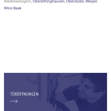
Niederwenigern,
Oberelfringhausen
,
Oberstüter
,
Welper
,
Winz-Baak
TÜRÖFFNUNGEN