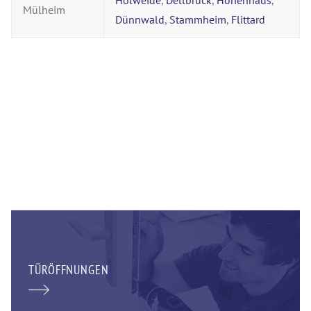
Holweide
,
Dellbrück
,
Höhenhaus
,
Mülheim
Dünnwald
,
Stammheim
,
Flittard
TÜRÖFFNUNGEN