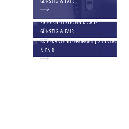
GÜNSTIG & FAIR
SICHERHEITSTECHNIK ABUS |
GÜNSTIG & FAIR
BRIEFKASTENÖFFNUNGEN | GÜNSTIG
& FAIR