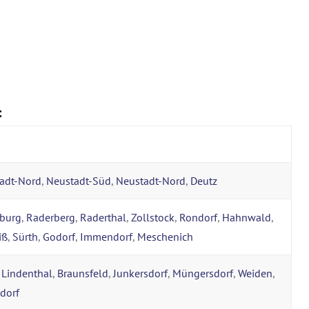
:
tadt-Nord
,
Neustadt-Süd
,
Neustadt-Nord
,
Deutz
burg
,
Raderberg
,
Raderthal
,
Zollstock
,
Rondorf
,
Hahnwald
,
iß
,
Sürth
,
Godorf
,
Immendorf
,
Meschenich
,
Lindenthal
,
Braunsfeld
,
Junkersdorf
,
Müngersdorf
,
Weiden
,
dorf