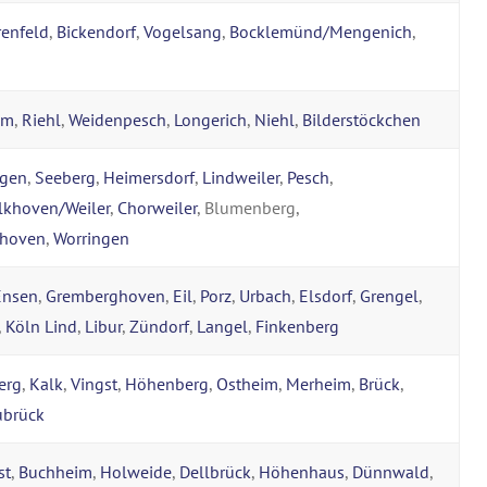
enfeld
,
Bickendorf
,
Vogelsang
,
Bocklemünd/Mengenich
,
im
,
Riehl
,
Weidenpesch
,
Longerich
,
Niehl
,
Bilderstöckchen
ngen
,
Seeberg
,
Heimersdorf
,
Lindweiler
,
Pesch
,
lkhoven/Weiler
,
Chorweiler
, Blumenberg,
nhoven
,
Worringen
Ensen
,
Gremberghoven
,
Eil
,
Porz
,
Urbach
,
Elsdorf
,
Grengel
,
,
Köln Lind
,
Libur
,
Zündorf
,
Langel
,
Finkenberg
erg
,
Kalk
,
Vingst
,
Höhenberg
,
Ostheim
,
Merheim
,
Brück
,
brück
st
,
Buchheim
,
Holweide
,
Dellbrück
,
Höhenhaus
,
Dünnwald
,