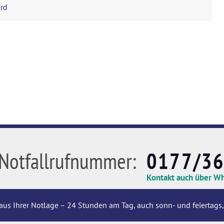
ard
Notfallrufnummer:
0177/3
Kontakt auch über W
aus Ihrer Notlage – 24 Stunden am Tag, auch sonn- und feiertags,