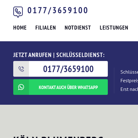
0177/3659100
HOME
FILIALEN
NOTDIENST
LEISTUNGEN
JETZT ANRUFEN | SCHLÜSSELDIENST:
0177/3659100
Schlüsse
Festpre
KONTAKT AUCH ÜBER WHATSAPP
Erst nac