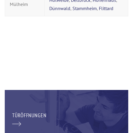
Holweide
,
Dellbrück
,
Höhenhaus
,
Mülheim
Dünnwald
,
Stammheim
,
Flittard
TÜRÖFFNUNGEN