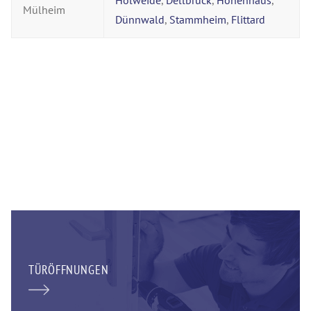
Holweide
,
Dellbrück
,
Höhenhaus
,
Mülheim
Dünnwald
,
Stammheim
,
Flittard
TÜRÖFFNUNGEN