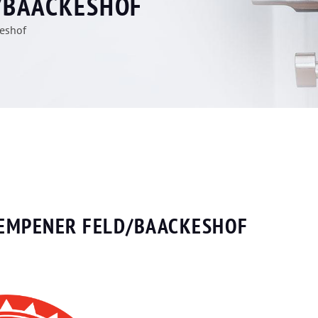
/BAACKESHOF
eshof
KEMPENER FELD/BAACKESHOF