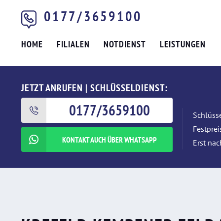
0177/3659100
HOME
FILIALEN
NOTDIENST
LEISTUNGEN
JETZT ANRUFEN | SCHLÜSSELDIENST:
0177/3659100
Schlüsse
Festpre
KONTAKT AUCH ÜBER WHATSAPP
Erst nac