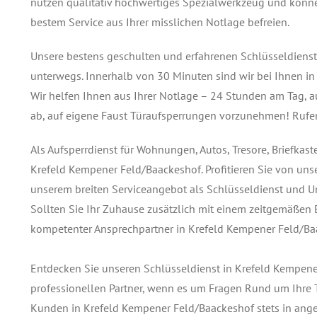
nutzen qualitativ hochwertiges Spezialwerkzeug und könn
bestem Service aus Ihrer misslichen Notlage befreien.
Unsere bestens geschulten und erfahrenen Schlüsseldienst
unterwegs. Innerhalb von 30 Minuten sind wir bei Ihnen i
Wir helfen Ihnen aus Ihrer Notlage – 24 Stunden am Tag, au
ab, auf eigene Faust Türaufsperrungen vorzunehmen! Rufe
Als Aufsperrdienst für Wohnungen, Autos, Tresore, Briefkas
Krefeld Kempener Feld/Baackeshof. Profitieren Sie von un
unserem breiten Serviceangebot als Schlüsseldienst und U
Sollten Sie Ihr Zuhause zusätzlich mit einem zeitgemäßen E
kompetenter Ansprechpartner in Krefeld Kempener Feld/Ba
Entdecken Sie unseren Schlüsseldienst in Krefeld Kempene
professionellen Partner, wenn es um Fragen Rund um Ihre Tür
Kunden in Krefeld Kempener Feld/Baackeshof stets in ang