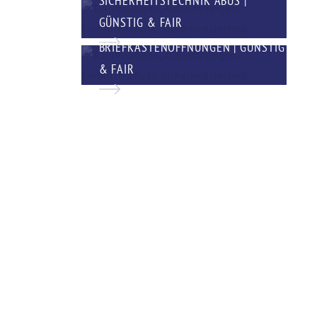
GÜNSTIG & FAIR
BRIEFKASTENÖFFNUNGEN | GÜNSTIG
& FAIR