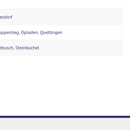
esdorf
üppersteg
,
Opladen
,
Quettingen
ebusch
,
Steinbüchel