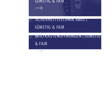
GÜNSTIG & FAIR
SICHERHEITSTECHNIK ABUS |
GÜNSTIG & FAIR
BRIEFKASTENÖFFNUNGEN | GÜNSTIG
& FAIR