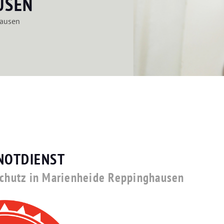
USEN
hausen
NOTDIENST
hschutz in Marienheide Reppinghausen