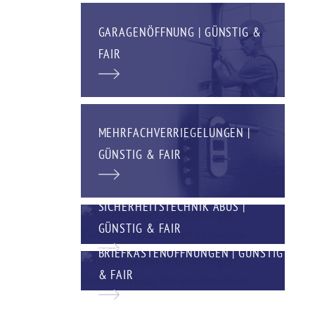
GARAGENÖFFNUNG | GÜNSTIG &
FAIR
MEHRFACHVERRIEGELUNGEN |
GÜNSTIG & FAIR
SICHERHEITSTECHNIK ABUS |
GÜNSTIG & FAIR
BRIEFKASTENÖFFNUNGEN | GÜNSTIG
& FAIR