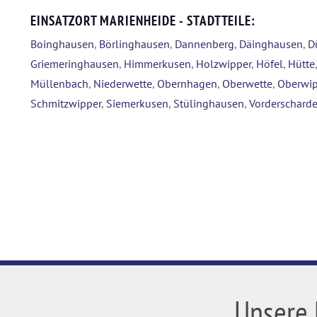
EINSATZORT MARIENHEIDE - STADTTEILE:
Boinghausen
,
Börlinghausen
,
Dannenberg
,
Däinghausen
,
D
Griemeringhausen
,
Himmerkusen
,
Holzwipper
,
Höfel
,
Hütte
Müllenbach
,
Niederwette
,
Obernhagen
,
Oberwette
,
Oberwip
Schmitzwipper
,
Siemerkusen
,
Stülinghausen
,
Vorderschard
Unsere 