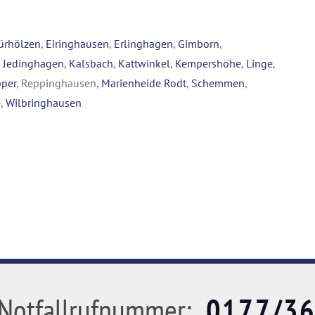
ürhölzen
,
Eiringhausen
,
Erlinghagen
,
Gimborn
,
,
Jedinghagen
,
Kalsbach
,
Kattwinkel
,
Kempershöhe
,
Linge
,
per
, Reppinghausen,
Marienheide Rodt
,
Schemmen
,
e
,
Wilbringhausen
Notfallrufnummer:
0177/3