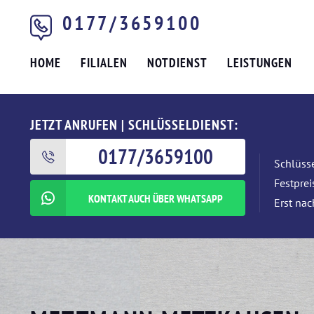
0177/3659100
HOME
FILIALEN
NOTDIENST
LEISTUNGEN
JETZT ANRUFEN | SCHLÜSSELDIENST:
0177/3659100
Schlüsse
Festpre
KONTAKT AUCH ÜBER WHATSAPP
Erst nac