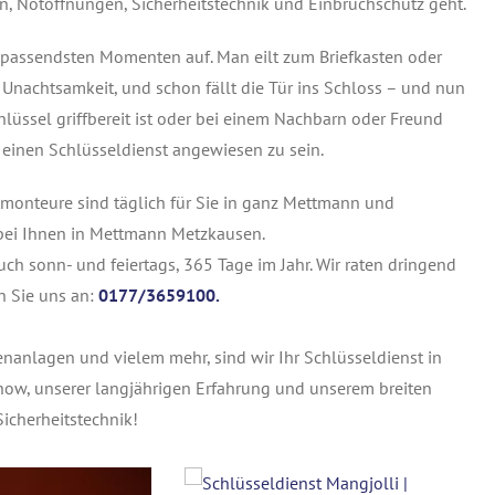
, Notöffnungen, Sicherheitstechnik und Einbruchschutz geht.
n unpassendsten Momenten auf. Man eilt zum Briefkasten oder
 Unachtsamkeit, und schon fällt die Tür ins Schloss – und nun
üssel griffbereit ist oder bei einem Nachbarn oder Freund
f einen Schlüsseldienst angewiesen zu sein.
monteure sind täglich für Sie in ganz Mettmann und
bei Ihnen in Mettmann Metzkausen.
ch sonn- und feiertags, 365 Tage im Jahr. Wir raten dringend
n Sie uns an:
0177/3659100.
tenanlagen und vielem mehr, sind wir Ihr Schlüsseldienst in
ow, unserer langjährigen Erfahrung und unserem breiten
icherheitstechnik!