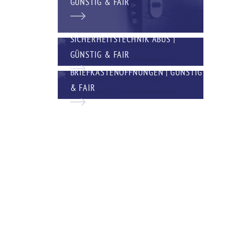
GÜNSTIG & FAIR
SICHERHEITSTECHNIK ABUS |
GÜNSTIG & FAIR
BRIEFKASTENÖFFNUNGEN | GÜNSTIG
& FAIR