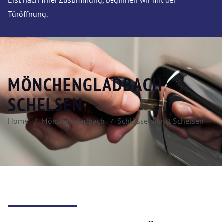
Erst nach Ihrer Zustimmung, beginnen wir mit der
Türöffnung.
MÖNCHENGLADBACH
SCHELSEN
Home
Mönchengladbach
Schlüsseldienst Schelsen