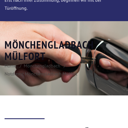
Erst nach Ihrer Zustimmung, beginnen wir mit der
Türöffnung.
MÖNCHENGLADBACH
MÜLFORT
Home
Mönchengladbach
Notdienst Mönchengladbach Mülfort