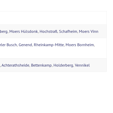
berg
,
Moers Hülsdonk
,
Hochstraß
,
Schafheim
,
Moers Vinn
rler Busch
,
Genend
,
Rheinkamp-Mitte
,
Moers Bornheim
,
,
Achterathsheide
,
Bettenkamp
,
Holderberg
,
Vennikel