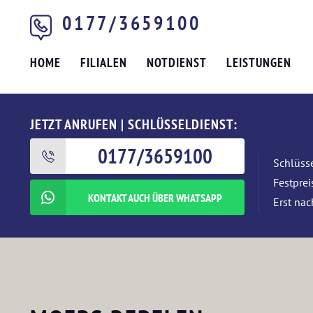
0177/3659100
HOME
FILIALEN
NOTDIENST
LEISTUNGEN
JETZT ANRUFEN | SCHLÜSSELDIENST:
0177/3659100
Schlüsse
Festpre
KONTAKT AUCH ÜBER WHATSAPP
Erst nac