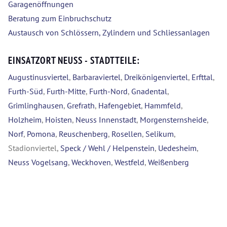
Garagenöffnungen
Beratung zum Einbruchschutz
Austausch von Schlössern, Zylindern und Schliessanlagen
EINSATZORT NEUSS - STADTTEILE:
Augustinusviertel
,
Barbaraviertel
,
Dreikönigenviertel
,
Erfttal
,
Furth-Süd
,
Furth-Mitte
,
Furth-Nord
,
Gnadental
,
Grimlinghausen
,
Grefrath
,
Hafengebiet
,
Hammfeld
,
Holzheim
,
Hoisten
,
Neuss Innenstadt
,
Morgensternsheide
,
Norf
,
Pomona
,
Reuschenberg
,
Rosellen
,
Selikum
,
Stadionviertel,
Speck / Wehl / Helpenstein
,
Uedesheim
,
Neuss Vogelsang
,
Weckhoven
,
Westfeld
,
Weißenberg