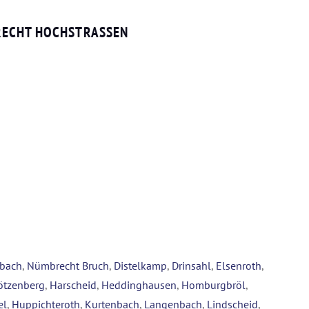
ECHT HOCHSTRASSEN
nbach
,
Nümbrecht Bruch
,
Distelkamp
,
Drinsahl
,
Elsenroth
,
ötzenberg
,
Harscheid
,
Heddinghausen
,
Homburgbröl
,
el
,
Huppichteroth
,
Kurtenbach
,
Langenbach
,
Lindscheid
,