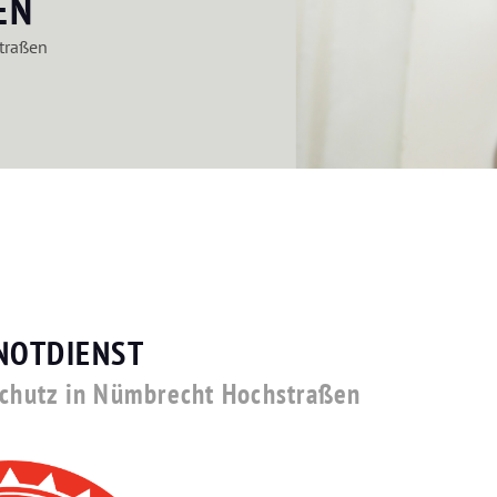
EN
traßen
NOTDIENST
hschutz in Nümbrecht Hochstraßen