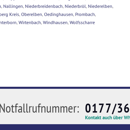
n
,
Nallingen
,
Niederbreidenbach
,
Niederbröl
,
Niederelben
,
berg Kreis
,
Oberelben
,
Oedinghausen
,
Prombach
,
nterborn
,
Wirtenbach
,
Windhausen
,
Wolfsscharre
Notfallrufnummer:
0177/3
Kontakt auch über W