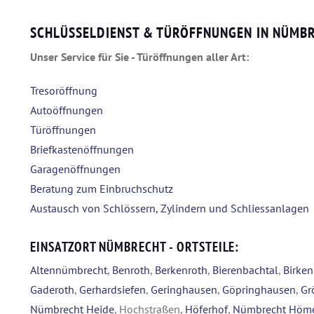
SCHLÜSSELDIENST & TÜRÖFFNUNGEN IN NÜMBR
Unser Service für Sie - Türöffnungen aller Art:
Tresoröffnung
Autoöffnungen
Türöffnungen
Briefkastenöffnungen
Garagenöffnungen
Beratung zum Einbruchschutz
Austausch von Schlössern, Zylindern und Schliessanlagen
EINSATZORT NÜMBRECHT - ORTSTEILE:
Altennümbrecht
,
Benroth
,
Berkenroth
,
Bierenbachtal
,
Birke
Gaderoth
,
Gerhardsiefen
,
Geringhausen
,
Göpringhausen
,
Gr
Nümbrecht Heide
, Hochstraßen,
Höferhof
,
Nümbrecht Höm