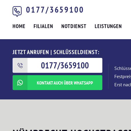
0177/3659100
HOME
FILIALEN
NOTDIENST
LEISTUNGEN
JETZT ANRUFEN | SCHLÜSSELDIENST:
0177/3659100
Schlüsse
Festpre
KONTAKT AUCH ÜBER WHATSAPP
Erst nac