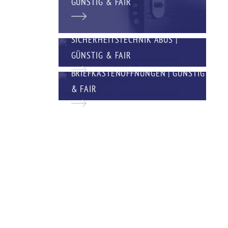
GÜNSTIG & FAIR
SICHERHEITSTECHNIK ABUS |
GÜNSTIG & FAIR
BRIEFKASTENÖFFNUNGEN | GÜNSTIG
& FAIR