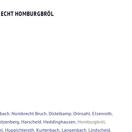
BRECHT HOMBURGBRÖL
nbach
,
Nümbrecht Bruch
,
Distelkamp
,
Drinsahl
,
Elsenroth
,
ötzenberg
,
Harscheid
,
Heddinghausen
, Homburgbröl,
el
,
Huppichteroth
,
Kurtenbach
,
Langenbach
,
Lindscheid
,