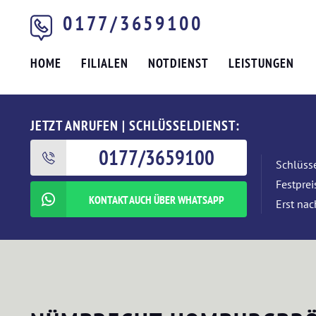
0177/3659100
HOME
FILIALEN
NOTDIENST
LEISTUNGEN
JETZT ANRUFEN | SCHLÜSSELDIENST:
0177/3659100
Schlüsse
Festpre
KONTAKT AUCH ÜBER WHATSAPP
Erst nac