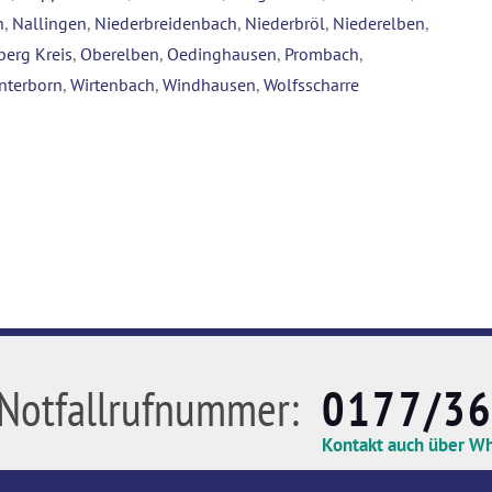
n
,
Nallingen
,
Niederbreidenbach
,
Niederbröl
,
Niederelben
,
berg Kreis
,
Oberelben
,
Oedinghausen
,
Prombach
,
nterborn
,
Wirtenbach
,
Windhausen
,
Wolfsscharre
Notfallrufnummer:
0177/3
Kontakt auch über W