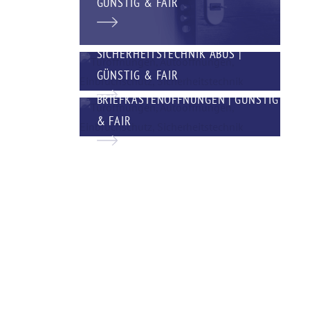
GÜNSTIG & FAIR
SICHERHEITSTECHNIK ABUS |
GÜNSTIG & FAIR
BRIEFKASTENÖFFNUNGEN | GÜNSTIG
& FAIR