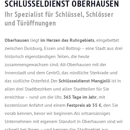
SCHLÜSSELDIENST OBERHAUSEN
Ihr Spezialist für Schlüssel, Schlösser
und Türöffnungen
Oberhausen
liegt
im Herzen des Ruhrgebiets
, eingebettet
zwischen Duisburg, Essen und Bottrop – eine Stadt aus drei
historisch eigenständigen Teilen, die heute
zusammengewachsen sind: Alt-Oberhausen mit der
Innenstadt und dem CentrO, das nördliche Sterkrade und
das südliche Osterfeld. Der
Schlüsseldienst Mangjolli
ist in
allen drei Stadtbezirken und allen Stadtteilen für Sie
erreichbar – rund um die Uhr,
365 Tage im Jahr
, mit
kostenloser Anfahrt und einem
Festpreis ab 55 €
, den Sie
vorab kennen, bevor wir beginnen. Als ortsansässiges
Unternehmen mit eigenem Standort in Oberhausen sind wir
schnell bei Ihnen – und kennen das Stadtgebiet aus