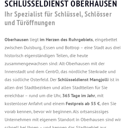
SCHLÜSSELDIENST OBERHAUSEN
Ihr Spezialist für Schlüssel, Schlösser
und Türöffnungen
Oberhausen
liegt
im Herzen des Ruhrgebiets
, eingebettet
zwischen Duisburg, Essen und Bottrop – eine Stadt aus drei
historisch eigenständigen Teilen, die heute
zusammengewachsen sind: Alt-Oberhausen mit der
Innenstadt und dem CentrO, das nördliche Sterkrade und
das südliche Osterfeld. Der
Schlüsseldienst Mangjolli
ist in
allen drei Stadtbezirken und allen Stadtteilen für Sie
erreichbar – rund um die Uhr,
365 Tage im Jahr
, mit
kostenloser Anfahrt und einem
Festpreis ab 55 €
, den Sie
vorab kennen, bevor wir beginnen. Als ortsansässiges
Unternehmen mit eigenem Standort in Oberhausen sind wir
schnell bei Ihnen – und kennen das Stadtgebiet aus