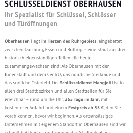
SCHLÜSSELDIENST OBERHAUSEN
Ihr Spezialist für Schlüssel, Schlösser
und Türöffnungen
Oberhausen
liegt
im Herzen des Ruhrgebiets
, eingebettet
zwischen Duisburg, Essen und Bottrop – eine Stadt aus drei
historisch eigenständigen Teilen, die heute
zusammengewachsen sind: Alt-Oberhausen mit der
Innenstadt und dem CentrO, das nördliche Sterkrade und
das südliche Osterfeld. Der
Schlüsseldienst Mangjolli
ist in
allen drei Stadtbezirken und allen Stadtteilen für Sie
erreichbar – rund um die Uhr,
365 Tage im Jahr
, mit
kostenloser Anfahrt und einem
Festpreis ab 55 €
, den Sie
vorab kennen, bevor wir beginnen. Als ortsansässiges
Unternehmen mit eigenem Standort in Oberhausen sind wir
schnell bei Ihnen – und kennen das Stadtgebiet aus