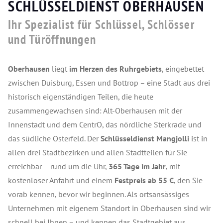
SCHLÜSSELDIENST OBERHAUSEN
Ihr Spezialist für Schlüssel, Schlösser
und Türöffnungen
Oberhausen
liegt
im Herzen des Ruhrgebiets
, eingebettet
zwischen Duisburg, Essen und Bottrop – eine Stadt aus drei
historisch eigenständigen Teilen, die heute
zusammengewachsen sind: Alt-Oberhausen mit der
Innenstadt und dem CentrO, das nördliche Sterkrade und
das südliche Osterfeld. Der
Schlüsseldienst Mangjolli
ist in
allen drei Stadtbezirken und allen Stadtteilen für Sie
erreichbar – rund um die Uhr,
365 Tage im Jahr
, mit
kostenloser Anfahrt und einem
Festpreis ab 55 €
, den Sie
vorab kennen, bevor wir beginnen. Als ortsansässiges
Unternehmen mit eigenem Standort in Oberhausen sind wir
schnell bei Ihnen – und kennen das Stadtgebiet aus