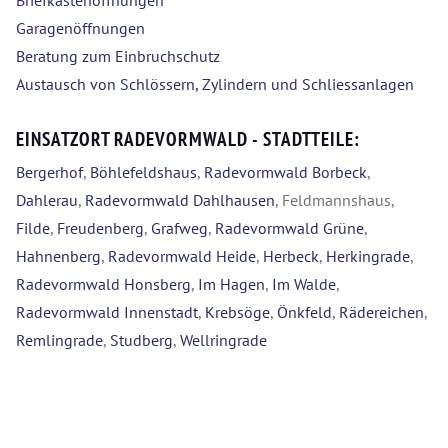
Briefkastenöffnungen
Garagenöffnungen
Beratung zum Einbruchschutz
Austausch von Schlössern, Zylindern und Schliessanlagen
EINSATZORT RADEVORMWALD - STADTTEILE:
Bergerhof
,
Böhlefeldshaus
,
Radevormwald Borbeck
,
Dahlerau
,
Radevormwald Dahlhausen
, Feldmannshaus,
Filde
,
Freudenberg
,
Grafweg
,
Radevormwald Grüne
,
Hahnenberg
,
Radevormwald Heide
,
Herbeck
,
Herkingrade
,
Radevormwald Honsberg
,
Im Hagen
,
Im Walde
,
Radevormwald Innenstadt
,
Krebsöge
,
Önkfeld
,
Rädereichen
,
Remlingrade
,
Studberg
,
Wellringrade