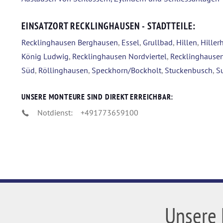
EINSATZORT RECKLINGHAUSEN - STADTTEILE:
Recklinghausen Berghausen
,
Essel
,
Grullbad
,
Hillen
,
Hiller
König Ludwig
,
Recklinghausen Nordviertel
,
Recklinghausen
Süd
,
Röllinghausen
,
Speckhorn/Bockholt
,
Stuckenbusch
,
S
UNSERE MONTEURE SIND DIREKT ERREICHBAR:
Notdienst:
+491773659100
Unsere 