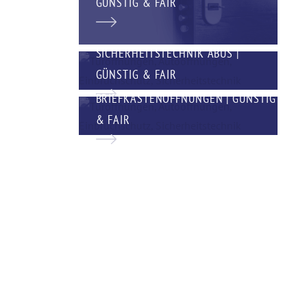
GÜNSTIG & FAIR
SICHERHEITSTECHNIK ABUS |
GÜNSTIG & FAIR
BRIEFKASTENÖFFNUNGEN | GÜNSTIG
& FAIR