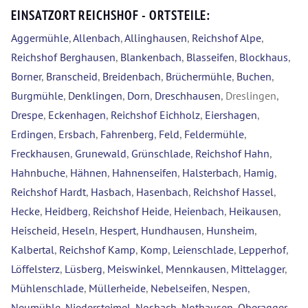
EINSATZORT REICHSHOF - ORTSTEILE:
Aggermühle
,
Allenbach
,
Allinghausen
,
Reichshof Alpe
,
Reichshof Berghausen
,
Blankenbach
,
Blasseifen
,
Blockhaus
,
Borner
,
Branscheid
,
Breidenbach
,
Brüchermühle
,
Buchen
,
Burgmühle
,
Denklingen
,
Dorn
,
Dreschhausen
, Dreslingen,
Drespe
,
Eckenhagen
,
Reichshof Eichholz
,
Eiershagen
,
Erdingen
,
Ersbach
,
Fahrenberg
,
Feld
,
Feldermühle
,
Freckhausen
,
Grunewald
,
Grünschlade
,
Reichshof Hahn
,
Hahnbuche
,
Hähnen
,
Hahnenseifen
,
Halsterbach
,
Hamig
,
Reichshof Hardt
,
Hasbach
,
Hasenbach
,
Reichshof Hassel
,
Hecke
,
Heidberg
,
Reichshof Heide
,
Heienbach
,
Heikausen
,
Heischeid
,
Heseln
,
Hespert
,
Hundhausen
,
Hunsheim
,
Kalbertal
,
Reichshof Kamp
,
Komp
,
Leienschlade
,
Lepperhof
,
Löffelsterz
,
Lüsberg
,
Meiswinkel
,
Mennkausen
,
Mittelagger
,
Mühlenschlade
,
Müllerheide
,
Nebelseifen
,
Nespen
,
Neumühle
,
Niedersteimel
,
Nosbach
,
Nothausen
,
Oberagger
,