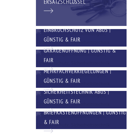
ERSATZSCHLÜSSEL
EINBRUCHSCHUTZ VON ABUS |
GÜNSTIG & FAIR
GARAGENÖFFNUNG | GÜNSTIG &
FAIR
MEHRFACHVERRIEGELUNGEN |
GÜNSTIG & FAIR
SICHERHEITSTECHNIK ABUS |
GÜNSTIG & FAIR
BRIEFKASTENÖFFNUNGEN | GÜNSTIG
& FAIR