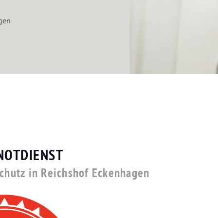
gen
NOTDIENST
schutz in Reichshof Eckenhagen