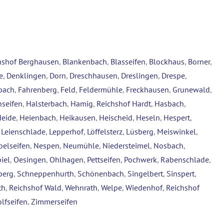
hshof Berghausen
,
Blankenbach
,
Blasseifen
,
Blockhaus
,
Borner
,
e
,
Denklingen
,
Dorn
,
Dreschhausen
,
Dreslingen
,
Drespe
,
bach
,
Fahrenberg
,
Feld
,
Feldermühle
,
Freckhausen
,
Grunewald
,
seifen
,
Halsterbach
,
Hamig
,
Reichshof Hardt
,
Hasbach
,
Heide
,
Heienbach
,
Heikausen
,
Heischeid
,
Heseln
,
Hespert
,
,
Leienschlade
,
Lepperhof
,
Löffelsterz
,
Lüsberg
,
Meiswinkel
,
belseifen
,
Nespen
,
Neumühle
,
Niedersteimel
,
Nosbach
,
iel
,
Oesingen
,
Ohlhagen
,
Pettseifen
,
Pochwerk
,
Rabenschlade
,
berg
,
Schneppenhurth
,
Schönenbach
,
Singelbert
,
Sinspert
,
th
,
Reichshof Wald
,
Wehnrath
,
Welpe
,
Wiedenhof
,
Reichshof
lfseifen
,
Zimmerseifen