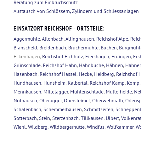
Beratung zum Einbruchschutz
Austausch von Schlössern, Zylindern und Schliessanlagen
EINSATZORT REICHSHOF - ORTSTEILE:
Aggermühle
,
Allenbach
,
Allinghausen
,
Reichshof Alpe
,
Reic
Branscheid
,
Breidenbach
,
Brüchermühle
,
Buchen
,
Burgmühl
Eckenhagen,
Reichshof Eichholz
,
Eiershagen
,
Erdingen
,
Ers
Grünschlade
,
Reichshof Hahn
,
Hahnbuche
,
Hähnen
,
Hahnen
Hasenbach
,
Reichshof Hassel
,
Hecke
,
Heidberg
,
Reichshof 
Hundhausen
,
Hunsheim
,
Kalbertal
,
Reichshof Kamp
,
Komp
Mennkausen
,
Mittelagger
,
Mühlenschlade
,
Müllerheide
,
Ne
Nothausen
,
Oberagger
,
Obersteimel
,
Oberwehnrath
,
Odensp
Schalenbach
,
Schemmerhausen
,
Schmittseifen
,
Schneppen
Sotterbach
,
Stein
,
Sterzenbach
,
Tillkausen
,
Ulbert
,
Volkenra
Wiehl
,
Wildberg
,
Wildbergerhütte
,
Windfus
,
Wolfkammer
,
Wo