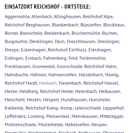
EINSATZORT REICHSHOF - ORTSTEILE:
Aggermühle
,
Allenbach
,
Allinghausen
,
Reichshof Alpe
,
Reichshof Berghausen
,
Blankenbach
,
Blasseifen
,
Blockhaus
,
Borner
,
Branscheid
,
Breidenbach
,
Brüchermühle
,
Buchen
,
Burgmühle
,
Denklingen
,
Dorn
,
Dreschhausen
,
Dreslingen
,
Drespe
,
Eckenhagen
,
Reichshof Eichholz
,
Eiershagen
,
Erdingen
,
Ersbach
,
Fahrenberg
,
Feld
,
Feldermühle
,
Freckhausen
,
Grunewald
,
Grünschlade
,
Reichshof Hahn
,
Hahnbuche
,
Hähnen
,
Hahnenseifen
,
Halsterbach
,
Hamig
,
Reichshof Hardt
, Hasbach,
Hasenbach
,
Reichshof Hassel
,
Hecke
,
Heidberg
,
Reichshof Heide
,
Heienbach
,
Heikausen
,
Heischeid
,
Heseln
,
Hespert
,
Hundhausen
,
Hunsheim
,
Kalbertal
,
Reichshof Kamp
,
Komp
,
Leienschlade
,
Lepperhof
,
Löffelsterz
,
Lüsberg
,
Meiswinkel
,
Mennkausen
,
Mittelagger
,
Mühlenschlade
,
Müllerheide
,
Nebelseifen
,
Nespen
,
Neumühle
,
Niedersteimel
,
Nosbach
,
Nothausen
,
Oberagger
,