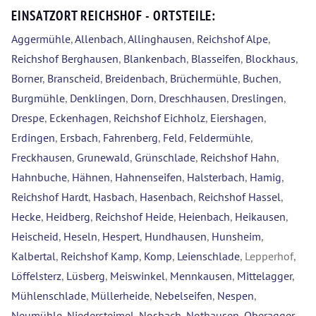
EINSATZORT REICHSHOF - ORTSTEILE:
Aggermühle
,
Allenbach
,
Allinghausen
,
Reichshof Alpe
,
Reichshof Berghausen
,
Blankenbach
,
Blasseifen
,
Blockhaus
,
Borner
,
Branscheid
,
Breidenbach
,
Brüchermühle
,
Buchen
,
Burgmühle
,
Denklingen
,
Dorn
,
Dreschhausen
,
Dreslingen
,
Drespe
,
Eckenhagen
,
Reichshof Eichholz
,
Eiershagen
,
Erdingen
,
Ersbach
,
Fahrenberg
,
Feld
,
Feldermühle
,
Freckhausen
,
Grunewald
,
Grünschlade
,
Reichshof Hahn
,
Hahnbuche
,
Hähnen
,
Hahnenseifen
,
Halsterbach
,
Hamig
,
Reichshof Hardt
,
Hasbach
,
Hasenbach
,
Reichshof Hassel
,
Hecke
,
Heidberg
,
Reichshof Heide
,
Heienbach
,
Heikausen
,
Heischeid
,
Heseln
,
Hespert
,
Hundhausen
,
Hunsheim
,
Kalbertal
,
Reichshof Kamp
,
Komp
,
Leienschlade
, Lepperhof,
Löffelsterz
,
Lüsberg
,
Meiswinkel
,
Mennkausen
,
Mittelagger
,
Mühlenschlade
,
Müllerheide
,
Nebelseifen
,
Nespen
,
Neumühle
,
Niedersteimel
,
Nosbach
,
Nothausen
,
Oberagger
,