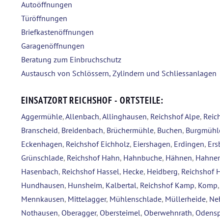
Autoöffnungen
Türöffnungen
Briefkastenöffnungen
Garagenöffnungen
Beratung zum Einbruchschutz
Austausch von Schlössern, Zylindern und Schliessanlagen
EINSATZORT REICHSHOF - ORTSTEILE:
Aggermühle
,
Allenbach
,
Allinghausen
,
Reichshof Alpe
,
Reic
Branscheid
,
Breidenbach
,
Brüchermühle
,
Buchen
,
Burgmühl
Eckenhagen
,
Reichshof Eichholz
,
Eiershagen
,
Erdingen
,
Ers
Grünschlade
,
Reichshof Hahn
,
Hahnbuche
,
Hähnen
,
Hahnen
Hasenbach
,
Reichshof Hassel
,
Hecke
,
Heidberg
,
Reichshof 
Hundhausen
,
Hunsheim
,
Kalbertal
,
Reichshof Kamp
,
Komp
Mennkausen
,
Mittelagger
,
Mühlenschlade
,
Müllerheide
,
Ne
Nothausen
,
Oberagger
,
Obersteimel
,
Oberwehnrath
,
Odensp