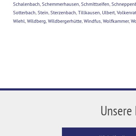
Schalenbach
,
Schemmerhausen
,
Schmittseifen
,
Schneppen
Sotterbach
,
Stein
,
Sterzenbach
,
Tillkausen
,
Ulbert
,
Volkenra
Wiehl
,
Wildberg
,
Wildbergerhütte
,
Windfus
,
Wolfkammer
,
Wo
Unsere 