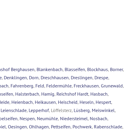
hshof Berghausen
,
Blankenbach
,
Blasseifen
,
Blockhaus
,
Borner
,
e
,
Denklingen
,
Dorn
,
Dreschhausen
,
Dreslingen
,
Drespe
,
bach
,
Fahrenberg
,
Feld
,
Feldermühle
,
Freckhausen
,
Grunewald
,
seifen
,
Halsterbach
,
Hamig
,
Reichshof Hardt
,
Hasbach
,
Heide
,
Heienbach
,
Heikausen
,
Heischeid
,
Heseln
,
Hespert
,
,
Leienschlade
,
Lepperhof
, Löffelsterz,
Lüsberg
,
Meiswinkel
,
belseifen
,
Nespen
,
Neumühle
,
Niedersteimel
,
Nosbach
,
iel
,
Oesingen
,
Ohlhagen
,
Pettseifen
,
Pochwerk
,
Rabenschlade
,