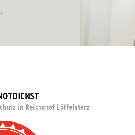
rz
NOTDIENST
chutz in Reichshof Löffelsterz