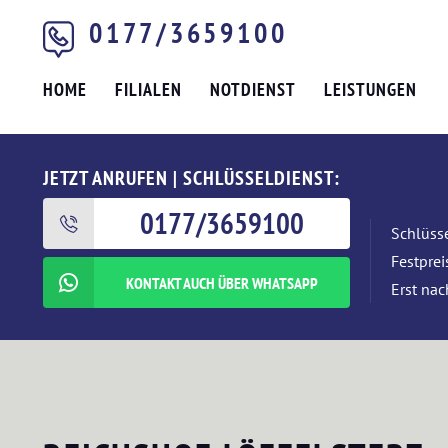
0177/3659100
HOME
FILIALEN
NOTDIENST
LEISTUNGEN
JETZT ANRUFEN | SCHLÜSSELDIENST:
0177/3659100
Schlüsse
Festpre
KONTAKT AUCH ÜBER WHATSAPP
Erst nac