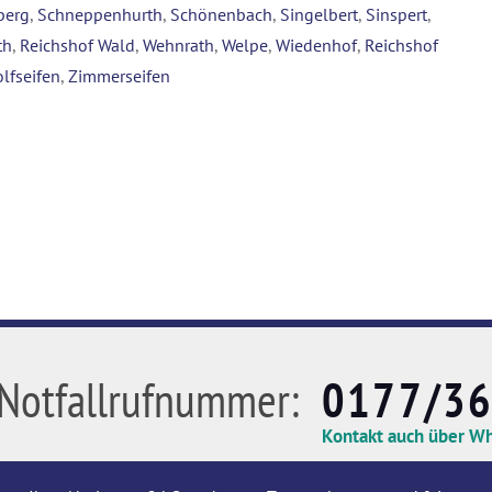
berg
,
Schneppenhurth
,
Schönenbach
,
Singelbert
,
Sinspert
,
th
,
Reichshof Wald
,
Wehnrath
,
Welpe
,
Wiedenhof
,
Reichshof
lfseifen
,
Zimmerseifen
Notfallrufnummer:
0177/3
Kontakt auch über W