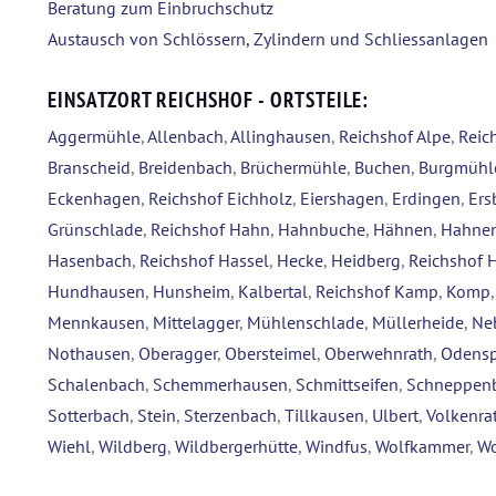
Beratung zum Einbruchschutz
Austausch von Schlössern, Zylindern und Schliessanlagen
EINSATZORT REICHSHOF - ORTSTEILE:
Aggermühle
,
Allenbach
,
Allinghausen
,
Reichshof Alpe
,
Reic
Branscheid
,
Breidenbach
,
Brüchermühle
,
Buchen
,
Burgmühl
Eckenhagen
,
Reichshof Eichholz
,
Eiershagen
,
Erdingen
,
Ers
Grünschlade
,
Reichshof Hahn
,
Hahnbuche
,
Hähnen
,
Hahnen
Hasenbach
,
Reichshof Hassel
,
Hecke
,
Heidberg
,
Reichshof 
Hundhausen
,
Hunsheim
,
Kalbertal
,
Reichshof Kamp
,
Komp
Mennkausen
,
Mittelagger
,
Mühlenschlade
,
Müllerheide
,
Ne
Nothausen
,
Oberagger
,
Obersteimel
,
Oberwehnrath
,
Odensp
Schalenbach
,
Schemmerhausen
,
Schmittseifen
,
Schneppen
Sotterbach
,
Stein
,
Sterzenbach
,
Tillkausen
,
Ulbert
,
Volkenra
Wiehl
,
Wildberg
,
Wildbergerhütte
,
Windfus
,
Wolfkammer
,
Wo