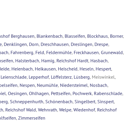
hshof Berghausen
,
Blankenbach
,
Blasseifen
,
Blockhaus
,
Borner
,
e
,
Denklingen
,
Dorn
,
Dreschhausen
,
Dreslingen
,
Drespe
,
bach
,
Fahrenberg
,
Feld
,
Feldermühle
,
Freckhausen
,
Grunewald
,
seifen
,
Halsterbach
,
Hamig
,
Reichshof Hardt
,
Hasbach
,
Heide
,
Heienbach
,
Heikausen
,
Heischeid
,
Heseln
,
Hespert
,
,
Leienschlade
,
Lepperhof
,
Löffelsterz
,
Lüsberg
, Meiswinkel,
belseifen
,
Nespen
,
Neumühle
,
Niedersteimel
,
Nosbach
,
iel
,
Oesingen
,
Ohlhagen
,
Pettseifen
,
Pochwerk
,
Rabenschlade
,
berg
,
Schneppenhurth
,
Schönenbach
,
Singelbert
,
Sinspert
,
th
,
Reichshof Wald
,
Wehnrath
,
Welpe
,
Wiedenhof
,
Reichshof
lfseifen
,
Zimmerseifen