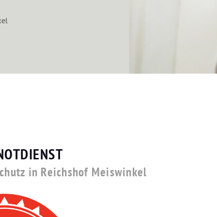
kel
NOTDIENST
schutz in Reichshof Meiswinkel