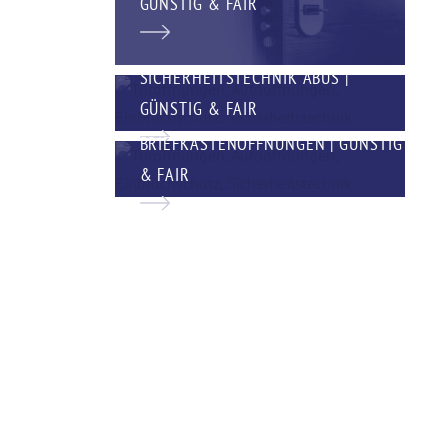
GÜNSTIG & FAIR
SICHERHEITSTECHNIK ABUS |
GÜNSTIG & FAIR
BRIEFKASTENÖFFNUNGEN | GÜNSTIG
& FAIR